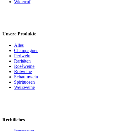
Widerruf
Unsere Produkte
Alles
Champagner
Perlwein
Raritäten
Roséweine
Rotweine
Schaumwein
Spirituosen
Weißweine
Rechtliches