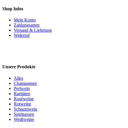
Shop Infos
Mein Konto
Zahlungsarten
Versand & Lieferung
Widerruf
Unsere Produkte
Alles
Champagner
Perlwein
Raritäten
Roséweine
Rotweine
Schaumwein
Spirituosen
Weißweine