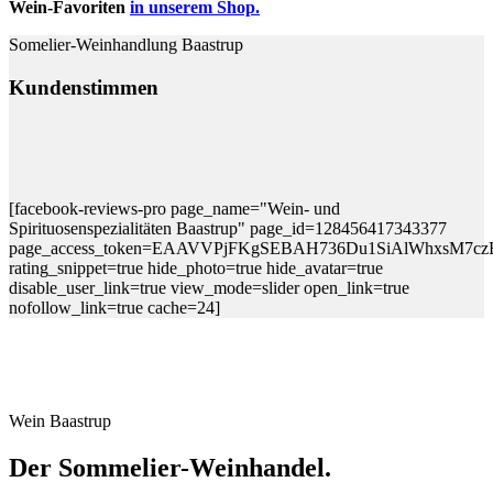
Wein-Favoriten
in unserem Shop.
Somelier-Weinhandlung Baastrup
Kundenstimmen
[facebook-reviews-pro page_name="Wein- und
Spirituosenspezialitäten Baastrup" page_id=128456417343377
page_access_token=EAAVVPjFKgSEBAH736Du1SiAlWhxsM7
rating_snippet=true hide_photo=true hide_avatar=true
disable_user_link=true view_mode=slider open_link=true
nofollow_link=true cache=24]
Wein Baastrup
Der Sommelier-Weinhandel.