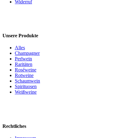
Widerruf
Unsere Produkte
Alles
Champagner
Perlwein
Raritäten
Roséweine
Rotweine
Schaumwein
Spirituosen
Weißweine
Rechtliches