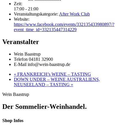
Zeit:
17:00 - 21:00
Veranstaltungskategorie:
After Work Club
Website:
https://www.facebook.com/events/332135433980897/?
event_time_id=332135447314229
Veranstalter
Wein Baastrup
Telefon
04181 32900
E-Mail
info@wein-baastrup.de
«
FRANKREICH’s WEINE – TASTING
DOWN UNDER – WEINE AUSTRALIENS,
NEUSEELAND – TASTING
»
Wein Baastrup
Der Sommelier-Weinhandel.
Shop Infos